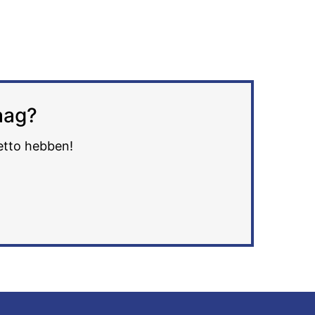
aag?
petto hebben!