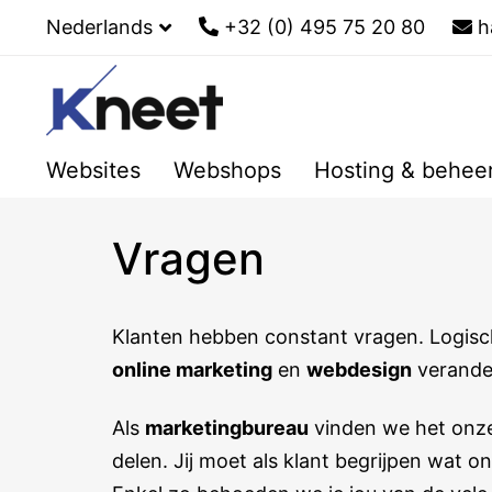
Nederlands
+32 (0) 495 75 20 80
h
Websites
Webshops
Hosting & behee
Vragen
Klanten hebben constant vragen. Logisc
online marketing
en
webdesign
verander
Als
marketingbureau
vinden we het onze
delen. Jij moet als klant begrijpen wat o