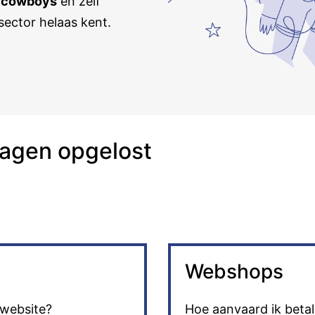
e
cowboys
en zelf
sector helaas kent.
ragen opgelost
Webshops
 website?
Hoe aanvaard ik beta