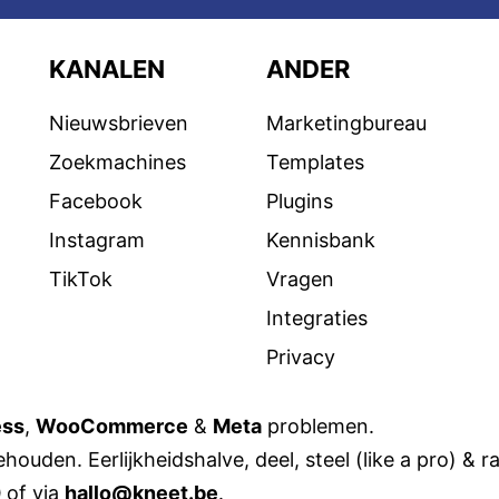
KANALEN
ANDER
Nieuwsbrieven
Marketingbureau
Zoekmachines
Templates
Facebook
Plugins
Instagram
Kennisbank
TikTok
Vragen
Integraties
Privacy
ess
,
WooCommerce
&
Meta
problemen.
houden. Eerlijkheidshalve, deel, steel (like a pro) & r
0
of via
hallo@kneet.be
.