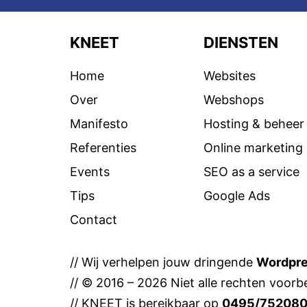
KNEET
DIENSTEN
Home
Websites
Over
Webshops
Manifesto
Hosting & beheer
Referenties
Online marketing
Events
SEO as a service
Tips
Google Ads
Contact
// Wij verhelpen jouw dringende
Wordpr
// © 2016 – 2026 Niet alle rechten voorbe
// KNEET is bereikbaar op
0495/75208