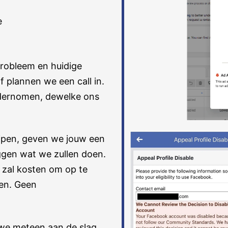
e
robleem en huidige
f plannen we een call in.
ondernomen, dewelke ons
jpen, geven we jouw een
eggen wat we zullen doen.
zal kosten om op te
nen. Geen
we meteen aan de slag.