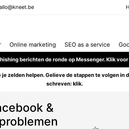
allo@kneet.be
r
Online marketing
SEO as a service
Goo
ishing berichten de ronde op Messenger. Klik voor
je zelden helpen. Gelieve de stappen te volgen in di
schreven:
klik
.
Facebook &
 problemen