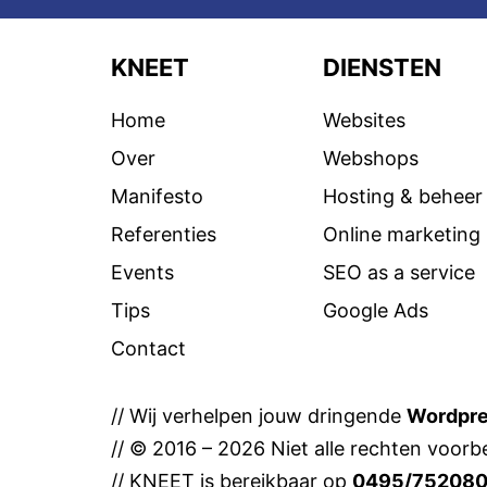
KNEET
DIENSTEN
Home
Websites
Over
Webshops
Manifesto
Hosting & beheer
Referenties
Online marketing
Events
SEO as a service
Tips
Google Ads
Contact
// Wij verhelpen jouw dringende
Wordpr
// © 2016 – 2026 Niet alle rechten voorbe
// KNEET is bereikbaar op
0495/75208