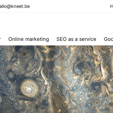
allo@kneet.be
r
Online marketing
SEO as a service
Goo