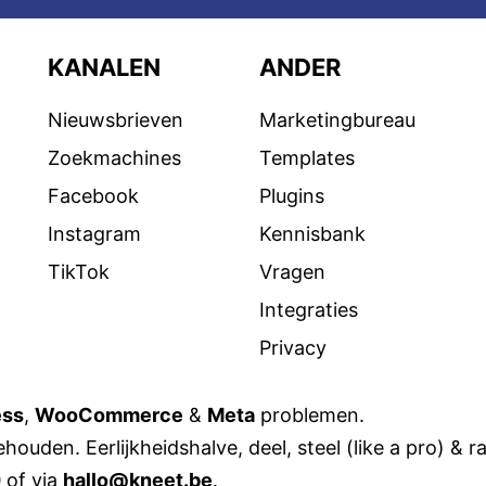
KANALEN
ANDER
Nieuwsbrieven
Marketingbureau
Zoekmachines
Templates
Facebook
Plugins
Instagram
Kennisbank
TikTok
Vragen
Integraties
Privacy
ess
,
WooCommerce
&
Meta
problemen.
houden. Eerlijkheidshalve, deel, steel (like a pro) & r
0
of via
hallo@kneet.be
.