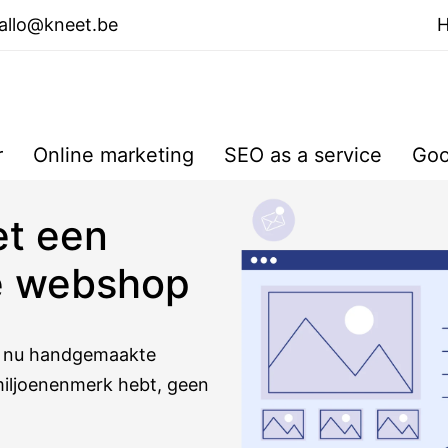
allo@kneet.be
r
Online marketing
SEO as a service
Goo
et een
e webshop
e nu handgemaakte
 miljoenenmerk hebt, geen