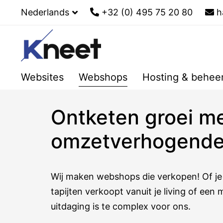
Nederlands
+32 (0) 495 75 20 80
h
Websites
Webshops
Hosting & behee
Ontketen groei m
omzetverhogend
Wij maken webshops die verkopen! Of j
tapijten verkoopt vanuit je living of een
uitdaging is te complex voor ons.