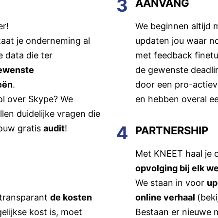
3
AANVANG
er!
We beginnen altijd 
taat je onderneming al
updaten jou waar n
e data die ter
met feedback finet
ewenste
de gewenste deadline
eën
.
door een pro-actieve
chol over Skype? We
en hebben overal ee
len duidelijke vragen die
4
jouw gratis
audit
!
PARTNERSHIP
Met KNEET haal je o
opvolging bij elk w
We staan in voor
up
 transparant
de kosten
online verhaal
(bek
elijkse kost is, moet
Bestaan er nieuwe m