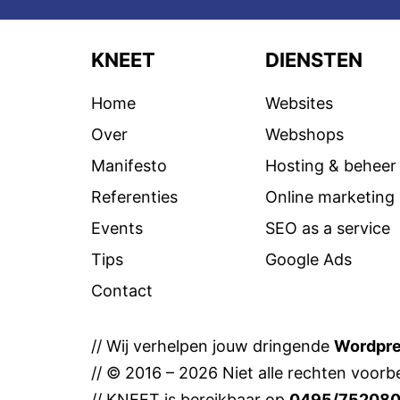
KNEET
DIENSTEN
Home
Websites
Over
Webshops
Manifesto
Hosting & beheer
Referenties
Online marketing
Events
SEO as a service
Tips
Google Ads
Contact
// Wij verhelpen jouw dringende
Wordpr
// © 2016 – 2026 Niet alle rechten voorbe
// KNEET is bereikbaar op
0495/75208