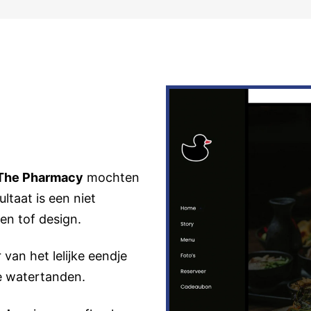
The Pharmacy
mochten
taat is een niet
een tof design.
van het lelijke eendje
te watertanden.