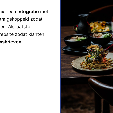
hier een
integratie
met
ram
gekoppeld zodat
n. Als laatste
website zodat klanten
wsbrieven
.