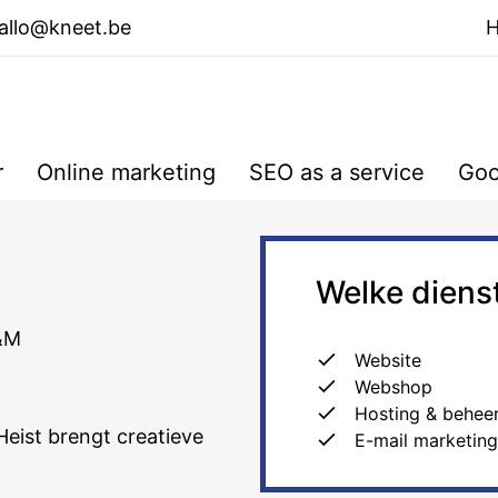
allo@kneet.be
r
Online marketing
SEO as a service
Goo
Welke diens
G&M
Website
Webshop
Hosting & behee
Heist brengt creatieve
E-mail marketing