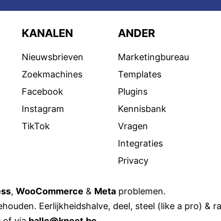
KANALEN
ANDER
Nieuwsbrieven
Marketingbureau
Zoekmachines
Templates
Facebook
Plugins
Instagram
Kennisbank
TikTok
Vragen
Integraties
Privacy
ess
,
WooCommerce
&
Meta
problemen.
houden. Eerlijkheidshalve, deel, steel (like a pro) & r
0
of via
hallo@kneet.be
.