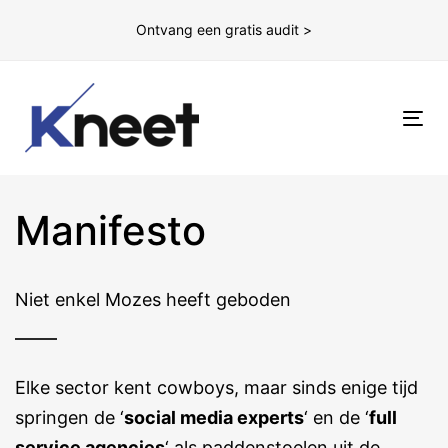
Ontvang een gratis audit >
To
nav
Manifesto
Niet enkel Mozes heeft geboden
Elke sector kent cowboys, maar sinds enige tijd
springen de ‘
social media experts
‘ en de ‘
full
service agencies
‘ als paddenstoelen uit de