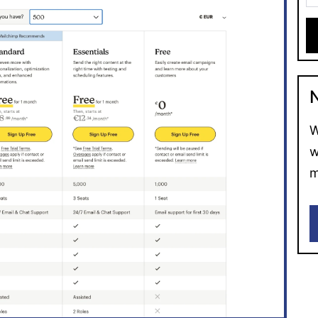
W
w
m