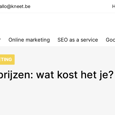
allo@kneet.be
r
Online marketing
SEO as a service
Goo
ETING
rijzen: wat kost het je?