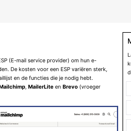
L
ESP (E-mail service provider) om hun e-
k
en. De kosten voor een ESP variëren sterk,
d
lijst en de functies die je nodig hebt.
Mailchimp
,
MailerLite
en
Brevo
(vroeger