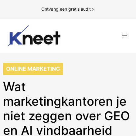
Ontvang een gratis audit >
To
nav
ONLINE MARKETING
Wat
marketingkantoren je
niet zeggen over GEO
en AI vindbaarheid