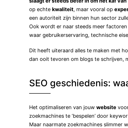
slaagt er steeds beter in om het kaf van
op echte
kwaliteit
, maar vooral op
exper
een autoriteit zijn binnen hun sector zull
Ook wordt er naar steeds meer factoren
waar gebruikerservaring, technische eis
Dit heeft uiteraard alles te maken met ho
dan ooit tevoren om blogs te schrijven, 
SEO geschiedenis: wa
Het optimaliseren van jouw
website
voor
zoekmachines te ‘bespelen’ door keyword
Maar naarmate zoekmachines slimmer we