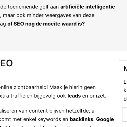
et de toenemende golf aan
artificiële intelligentie
t, maar ook minder weergaves van deze
raag
of SEO nog de moeite waard is?
SEO
L
 online zichtbaarheid! Maak je hierin geen
k
tra traffic en bijgevolg ook
leads
en omzet.
d
liseren van content blijven hetzelfde, al
gkomt met enkel keywords en
backlinks
.
Google