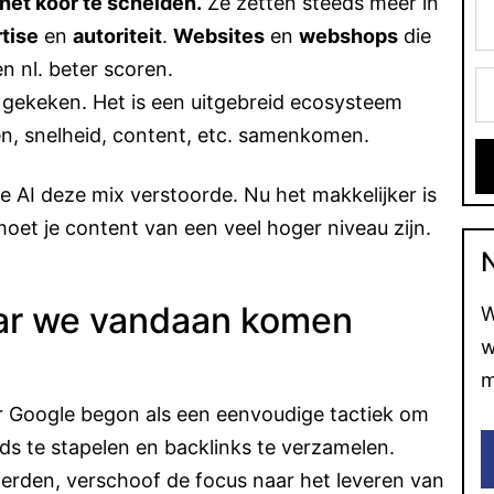
 het koor te scheiden.
Ze zetten steeds meer in
tise
en
autoriteit
.
Websites
en
webshops
die
en nl. beter scoren.
 gekeken. Het is een uitgebreid ecosysteem
en, snelheid, content, etc. samenkomen.
e AI deze mix verstoorde. Nu het makkelijker is
moet je content van een veel hoger niveau zijn.
ar we vandaan komen
W
w
m
 Google begon als een eenvoudige tactiek om
s te stapelen en backlinks te verzamelen.
rden, verschoof de focus naar het leveren van