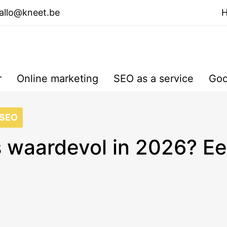
allo@kneet.be
r
Online marketing
SEO as a service
Goo
SEO
 waardevol in 2026? Ee