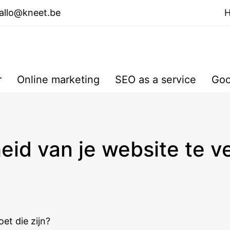
allo@kneet.be
r
Online marketing
SEO as a service
Goo
heid van je website te v
et die zijn?