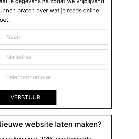
aat je gegevens na zodat we vrijblijvend
unnen praten over wat je reeds online
oet.
Nieuwe website laten maken?
ij maken sinds 2016 winstgevende