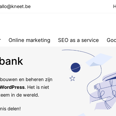
allo@kneet.be
r
Online marketing
SEO as a service
Goo
sbank
bouwen en beheren zijn
WordPress
. Het is niet
teem in de wereld.
nis delen!