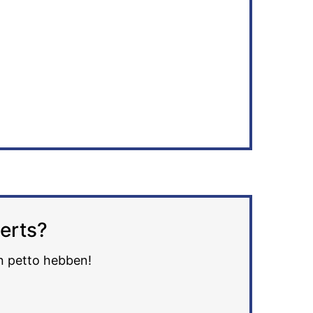
perts?
in petto hebben!