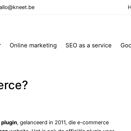
allo@kneet.be
r
Online marketing
SEO as a service
Goo
erce?
plugin
, gelanceerd in 2011, die e-commerce