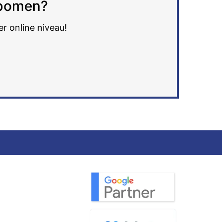
e bomen?
er online niveau!