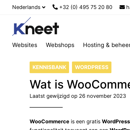
Nederlands
+32 (0) 495 75 20 80
h
Websites
Webshops
Hosting & behee
KENNISBANK
WORDPRESS
Wat is WooComm
Laatst gewijzigd op 26 november 2023
WooCommerce
is een gratis
WordPress 