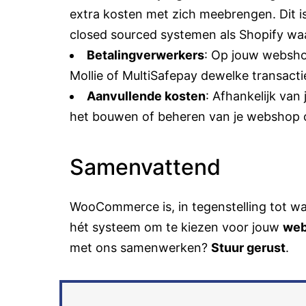
extra kosten met zich meebrengen. Dit is
closed sourced systemen als
Shopify
waa
Betalingverwerkers
: Op jouw
websh
Mollie
of
MultiSafepay
dewelke transacti
Aanvullende kosten
: Afhankelijk va
het bouwen of beheren van je
webshop
Samenvattend
WooCommerce is, in tegenstelling tot 
hét systeem om te kiezen voor jouw
we
met ons samenwerken?
Stuur gerust
.