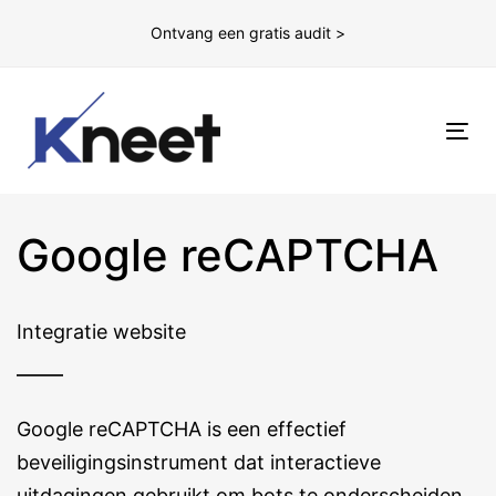
Ontvang een gratis audit >
To
nav
Google reCAPTCHA
Integratie website
Google reCAPTCHA is een effectief
beveiligingsinstrument dat interactieve
uitdagingen gebruikt om bots te onderscheiden