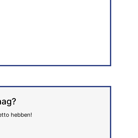
aag?
petto hebben!