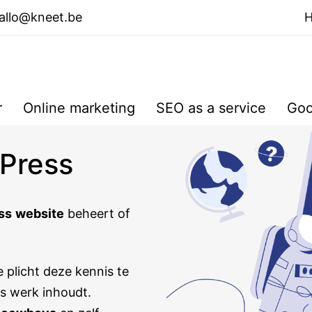
allo@kneet.be
r
Online marketing
SEO as a service
Goo
Press
ss
website
beheert of
 plicht deze kennis te
ns werk inhoudt.