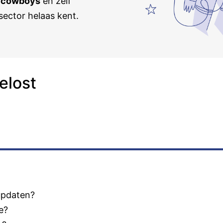
e
cowboys
en zelf
sector helaas kent.
elost
updaten?
e?