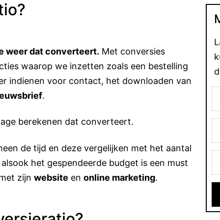
tio?
L
e weer dat converteert.
Met conversies
k
ties waarop we inzetten zoals een bestelling
d
er indienen voor contact, het downloaden van
ieuwsbrief
.
tage berekenen dat converteert.
een de tijd en deze vergelijken met het aantal
, alsook het gespendeerde budget is een must
 met zijn
website
en
online marketing
.
ersieratio?