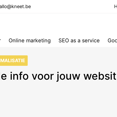
allo@kneet.be
r
Online marketing
SEO as a service
Goo
MALISATIE
lle info voor jouw webs