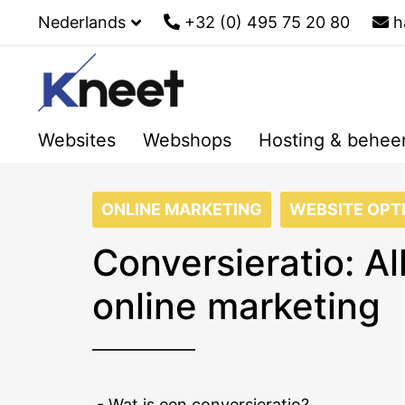
Nederlands
+32 (0) 495 75 20 80
h
Websites
Webshops
Hosting & behee
ONLINE MARKETING
WEBSITE OPTI
Conversieratio: A
online marketing
- Wat is een conversieratio?