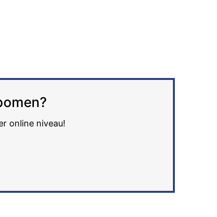
e bomen?
er online niveau!