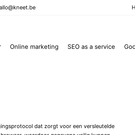
allo@kneet.be
r
Online marketing
SEO as a service
Goo
gingsprotocol dat zorgt voor een versleutelde