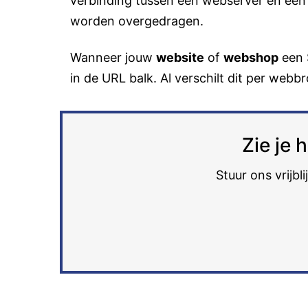
verbinding tussen een webserver en een
worden overgedragen.
Wanneer jouw
website
of
webshop
een S
in de URL balk. Al verschilt dit per webb
Zie je 
Stuur ons vrijbl