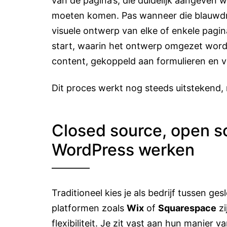
van de pagina’s, die duidelijk aangeven 
moeten komen. Pas wanneer die blauwdru
visuele ontwerp van elke of enkele pagi
start, waarin het ontwerp omgezet word
content, gekoppeld aan formulieren en vo
Dit proces werkt nog steeds uitstekend, 
Closed source, open s
WordPress werken
Traditioneel kies je als bedrijf tussen 
platformen zoals
Wix
of
Squarespace
zi
flexibiliteit. Je zit vast aan hun manie