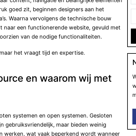
waar content, navigatie en belangrijke elementen
k goed zit, beginnen designers aan het
na’s. Waarna vervolgens de technische bouw
t naar een functionerende website, gevuld met
orzien van de nodige functionaliteiten.
maar het vraagt tijd en expertise.
ource en waarom wij met
W
w
m
gesloten systemen en open systemen. Gesloten
jn gebruiksvriendelijk, maar bieden weinig
r van werken, wat vaak beperkend wordt wanneer