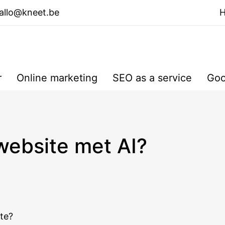
allo@kneet.be
r
Online marketing
SEO as a service
Goo
website met AI?
te?