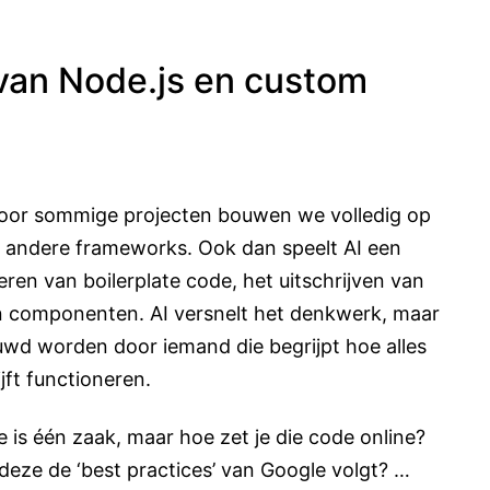
l van Node.js en custom
 Voor sommige projecten bouwen we volledig op
f andere frameworks. Ook dan speelt AI een
en van boilerplate code, het uitschrijven van
an componenten. AI versnelt het denkwerk, maar
uwd worden door iemand die begrijpt hoe alles
ijft functioneren.
is één zaak, maar hoe zet je die code online?
 deze de ‘best practices’ van Google volgt? …