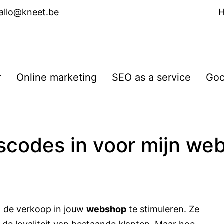
allo@kneet.be
r
Online marketing
SEO as a service
Goo
gscodes in voor mijn w
m de verkoop in jouw
webshop
te stimuleren. Ze