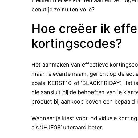
trekken nieuwe klanten aan en verhogen 
benut je ze nu ten volle?
Hoe creëer ik effe
kortingscodes?
Het aanmaken van effectieve kortingscod
maar relevante naam, gericht op de acti
zoals ‘KERST10’ of ‘BLACKFRIDAY’. Het is
die aansluit bij de behoeften van je klan
product bij aankoop boven een bepaald 
Wanneer je kiest voor individuele kortin
als ‘JHJF98’ uiteraard beter.