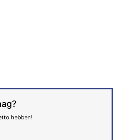
aag?
petto hebben!