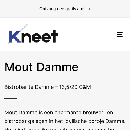
Ontvang een gratis audit >
To
nav
Mout Damme
Bistrobar te Damme – 13,5/20 G&M
Mout Damme is een charmante brouwerij en
bistrobar gelegen in het idyllische dorpje Damme.
Het biedt heerlijke gerechten aan volgens het