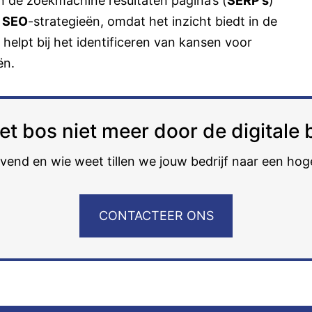
n de zoekmachine resultaten pagina’s (
SERP’s
)
n
SEO
-strategieën, omdat het inzicht biedt in de
 helpt bij het identificeren van kansen voor
ën.
het bos niet meer door de digital
ijvend en wie weet tillen we jouw bedrijf naar een hog
CONTACTEER ONS