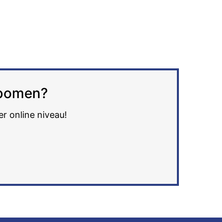
e bomen?
er online niveau!