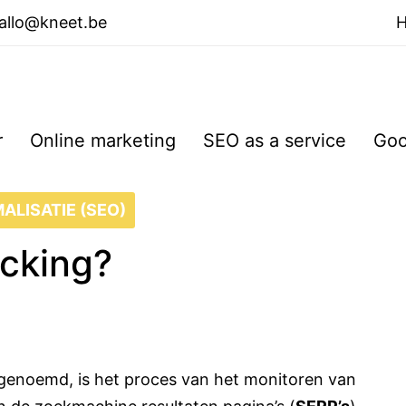
allo@kneet.be
r
Online marketing
SEO as a service
Goo
ALISATIE (SEO)
acking?
g genoemd, is het proces van het monitoren van