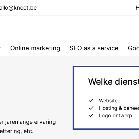
allo@kneet.be
r
Online marketing
SEO as a service
Goo
Welke diens
Website
Hosting & behee
Logo ontwerp
r jarenlange ervaring
ttering, etc.