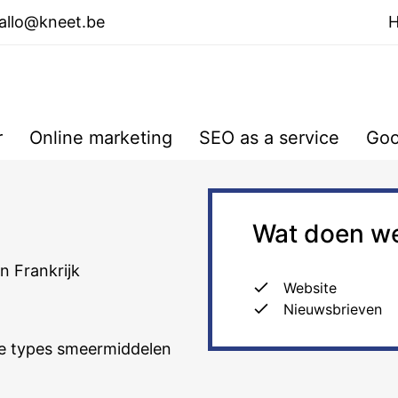
allo@kneet.be
r
Online marketing
SEO as a service
Goo
Wat doen w
n Frankrijk
Website
Nieuwsbrieven
de types smeermiddelen