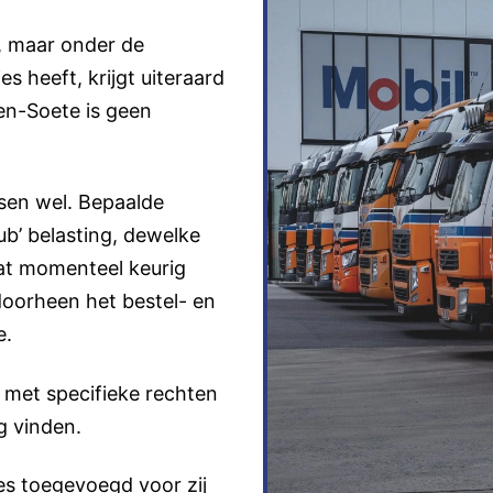
, maar onder de
s heeft, krijgt uiteraard
en-Soete is geen
sen wel. Bepaalde
ub’ belasting, dewelke
taat momenteel keurig
doorheen het bestel- en
e.
 met specifieke rechten
g vinden.
es toegevoegd voor zij