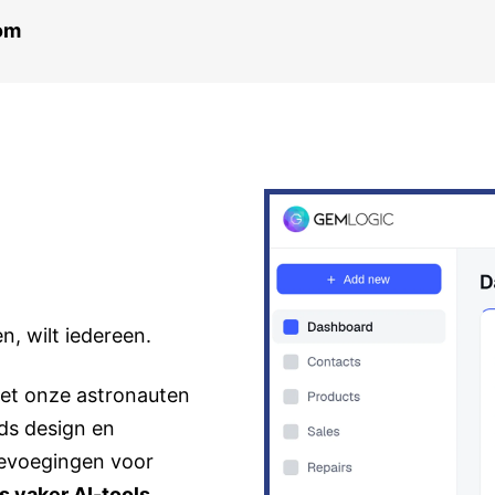
com
, wilt iedereen.
et onze astronauten
jds design en
toevoegingen voor
 vaker AI-tools
.