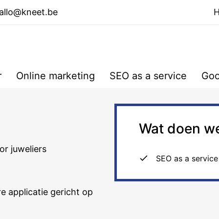
allo@kneet.be
r
Online marketing
SEO as a service
Goo
Wat doen w
or juweliers
SEO as a service
 applicatie gericht op